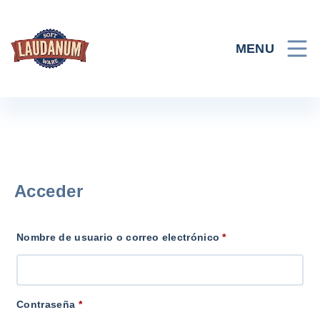
Skip
to
content
MENU
Acceder
Obligatorio
Nombre de usuario o correo electrónico
*
Obligatorio
Contraseña
*